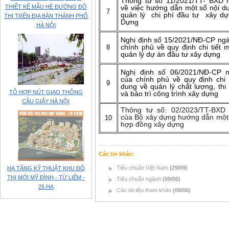
Thông tư số 11/2021/TT- BXD 
THIẾT KẾ MẪU HÈ ĐƯỜNG ĐÔ
về việc hướng dẫn một số nội d
7
quản lý chi phí đầu tư xây d
THỊ TRÊN ĐỊA BÀN THÀNH PHỐ
Dựng
HÀ NỘI
Nghị định số 15/2021/NĐ-CP ngà
8
chính phủ về quy định chi tiết 
quản lý dự án đầu tư xây dựng
Nghị định số 06/2021/NĐ-CP n
của chính phủ về quy định chi 
9
dung về quản lý chất lượng, th
TỔ HỢP NÚT GIAO THÔNG
và bảo trì công trình xây dựng
CẦU GIẤY HÀ NỘI
Thông tư số: 02/2023/TT-BXD 
của Bộ xây dựng hướng dẫn một 
10
hợp đồng xây dựng
Các tin khác:
Tiêu chuẩn Việt Nam
(29/09)
HẠ TẦNG KỸ THUẬT KHU ĐÔ
THỊ MỚI MỸ ĐÌNH - TỪ LIÊM -
Tiêu chuẩn ngành
(09/06)
25 HA
Các tài liệu tham khảo
(09/06)