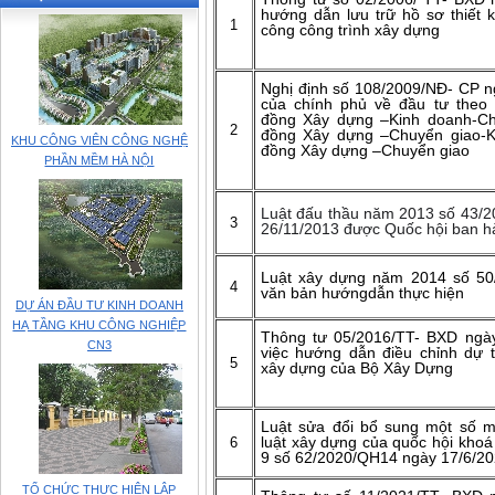
hướng dẫn lưu trữ hồ sơ thiết 
1
công công trình xây dựng
Nghị định số 108/2009/NĐ- CP n
của chính phủ về đầu tư theo
đồng Xây dựng –Kinh doanh-Ch
2
đồng Xây dựng –Chuyển giao-K
KHU CÔNG VIÊN CÔNG NGHỆ
đồng Xây dựng –Chuyển giao
PHẦN MỀM HÀ NỘI
Luật đấu thầu năm 2013 số 43/
3
26/11/2013 được Quốc hội ban h
Luật xây dựng năm 2014 số 50
4
văn bản hướngdẫn thực hiện
DỰ ÁN ĐẦU TƯ KINH DOANH
HẠ TẦNG KHU CÔNG NGHIỆP
Thông tư 05/2016/TT- BXD ngà
CN3
việc hướng dẫn điều chỉnh dự t
5
xây dựng của Bộ Xây Dựng
Luật sửa đổi bổ sung một số m
6
luật xây dựng của quốc hội khoá
9 số 62/2020/QH14 ngày 17/6/2
TỔ CHỨC THỰC HIỆN LẬP