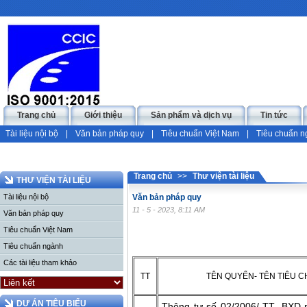
Trang chủ
Giới thiệu
Sản phẩm và dịch vụ
Tin tức
Tài liệu nội bộ
|
Văn bản pháp quy
|
Tiêu chuẩn Việt Nam
|
Tiêu chuẩn 
Trang chủ
>>
Thư viện tài liệu
THƯ VIỆN TÀI LIỆU
Tài liệu nội bộ
Văn bản pháp quy
11 - 5 - 2023, 8:11 AM
Văn bản pháp quy
Tiêu chuẩn Việt Nam
Tiêu chuẩn ngành
Các tài liệu tham khảo
TT
TÊN QUYỂN- TÊN TIÊU 
DỰ ÁN TIÊU BIỂU
Thông tư số 02/2006/ TT- BXD 