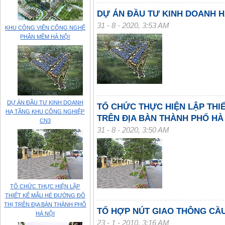
DỰ ÁN ĐẦU TƯ KINH DOANH 
31 - 8 - 2020, 3:53 AM
KHU CÔNG VIÊN CÔNG NGHỆ
PHẦN MỀM HÀ NỘI
DỰ ÁN ĐẦU TƯ KINH DOANH
TỔ CHỨC THỰC HIỆN LẬP THI
HẠ TẦNG KHU CÔNG NGHIỆP
TRÊN ĐỊA BÀN THÀNH PHỐ HÀ
CN3
31 - 8 - 2020, 3:50 AM
TỔ CHỨC THỰC HIỆN LẬP
THIẾT KẾ MẪU HÈ ĐƯỜNG ĐÔ
THỊ TRÊN ĐỊA BÀN THÀNH PHỐ
TỔ HỢP NÚT GIAO THÔNG CẦU
HÀ NỘI
23 - 1 - 2010, 3:16 AM