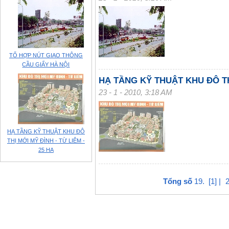
TỔ HỢP NÚT GIAO THÔNG
CẦU GIẤY HÀ NỘI
HẠ TẦNG KỸ THUẬT KHU ĐÔ THỊ
23 - 1 - 2010, 3:18 AM
HẠ TẦNG KỸ THUẬT KHU ĐÔ
THỊ MỚI MỸ ĐÌNH - TỪ LIÊM -
25 HA
Tổng số
19. [1] |