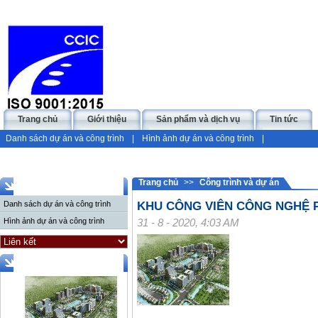
Trang chủ
Giới thiệu
Sản phẩm và dịch vụ
Tin tức
Danh sách dự án và công trình
|
Hình ảnh dự án và công trình
|
Trang chủ
>>
Công trình và dự án
CÔNG TRÌNH VÀ DỰ ÁN
Danh sách dự án và công trình
KHU CÔNG VIÊN CÔNG NGHỆ 
Hình ảnh dự án và công trình
31 - 8 - 2020, 4:03 AM
DỰ ÁN TIÊU BIỂU